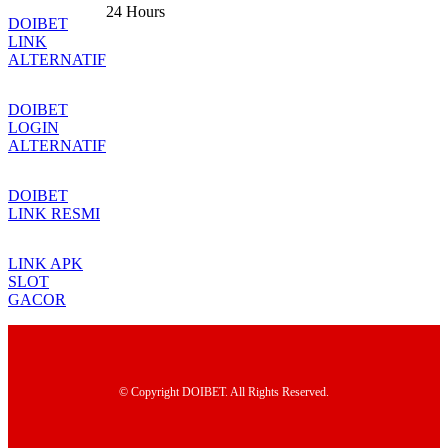
24 Hours
DOIBET
LINK
ALTERNATIF
DOIBET
LOGIN
ALTERNATIF
DOIBET
LINK RESMI
LINK APK
SLOT
GACOR
© Copyright DOIBET. All Rights Reserved.