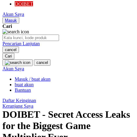
DOIBET
Akun Saya
Masuk
Cari
Pencarian Lanjutan
cancel
Cari
cancel
Akun Saya
Masuk / buat akun
buat akun
Bantuan
Daftar Keinginan
Keranjang Saya
DOIBET - Secret Access Leaks
for the Biggest Game