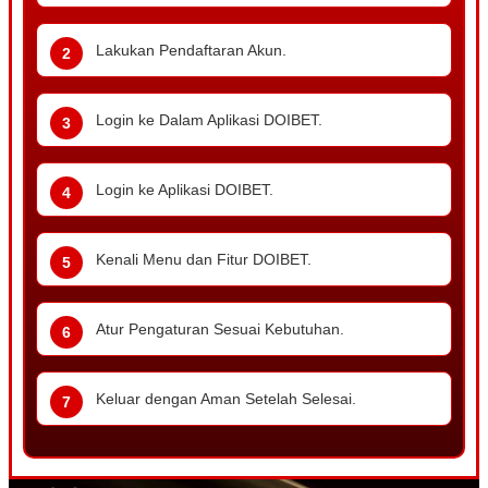
Lakukan Pendaftaran Akun.
Login ke Dalam Aplikasi DOIBET.
Login ke Aplikasi DOIBET.
Kenali Menu dan Fitur DOIBET.
Atur Pengaturan Sesuai Kebutuhan.
Keluar dengan Aman Setelah Selesai.