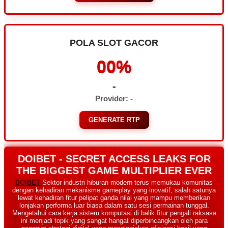
POLA SLOT GACOR
00%
-
Provider: -
GENERATE RTP
DOIBET - SECRET ACCESS LEAKS FOR
THE BIGGEST GAME MULTIPLIER EVER
DOIBET
Sektor industri hiburan modern terus memukau komunitas
dengan kehadiran mekanisme gameplay yang inovatif, salah satunya
lewat kehadiran fitur pelipat ganda nilai yang mampu memberikan
lonjakan performa luar biasa dalam satu sesi permainan tunggal.
Mengetahui cara kerja sistem komputasi di balik fitur pengali raksasa
ini menjadi topik yang sangat hangat diperbincangkan oleh para