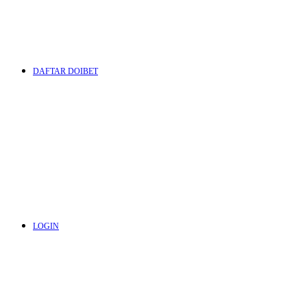
DAFTAR DOIBET
LOGIN